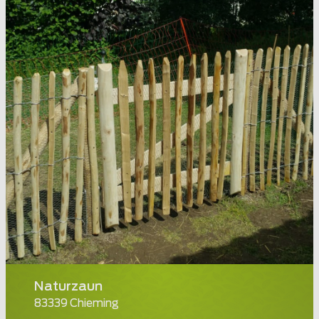
Naturzaun
83339 Chieming