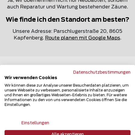
Ja, wir übernehmen nicht nur Neubauten, sondern
auch Reparatur und Wartung bestehender Zäune.
Wie finde ich den Standort am besten?
Unsere Adresse: Parschlugerstraße 20, 8605
Kapfenberg.
Route planen mit Google Maps
.
Datenschutzbestimmungen
Gratis Zaun-Katalog bestellen
Wir verwenden Cookies
Wir können diese zur Analyse unserer Besucherdaten platzieren, um
Entdecken Sie die Vielfalt unserer Zaunlösungen
unsere Webseite zu verbessern, personalisierte Inhalte anzuzeigen
für Haus, Garten, Tierhaltung, Industrie und
und Ihnen ein großartiges Webseiten-Erlebnis zu bieten. Für weitere
Informationen zu den von uns verwendeten Cookies öffnen Sie die
öffentliche Anlagen. Unsere kostenlosen Kataloge
Einstellungen.
bieten Ihnen Inspiration, Produktübersicht und
praktische Entscheidungshilfen – ganz bequem
zum Durchblättern oder nach Hause bestellen .
Einstellungen
Alle akzeptieren