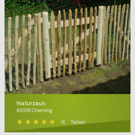
Naturzaun
83339 Chieming
Teilen