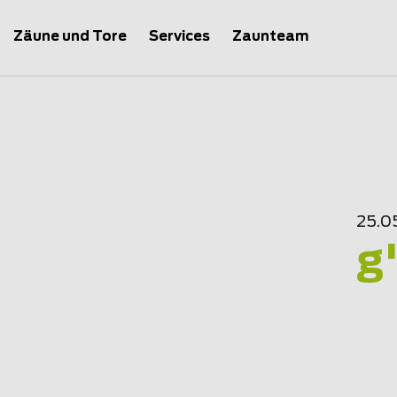
Zäune und Tore
Services
Zaunteam
25.0
g