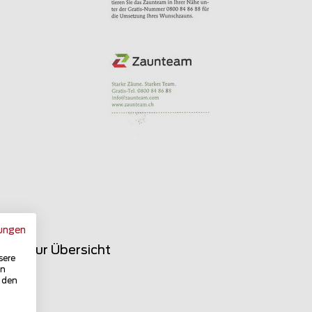
ungen
rück zur Übersicht
sere
in
u den