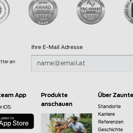
Ihre E-Mail Adresse
tter an
team App
Produkte
Über Zaunt
anschauen
Standorte
r iOS:
Karriere
Referenzen
Geschichte