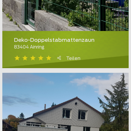
Deko-Doppelstabmattenzaun
83404 Ainring
Teilen