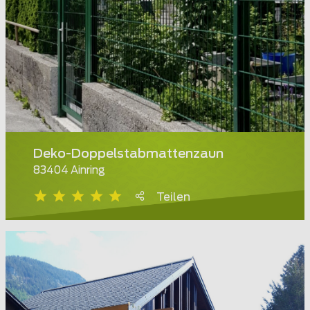
Deko-Doppelstabmattenzaun
83404 Ainring
Teilen