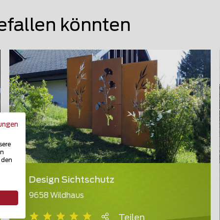
efallen könnten
ungen
sere
in
u den
Design Sichtschutz
9658 Wildhaus
Teilen