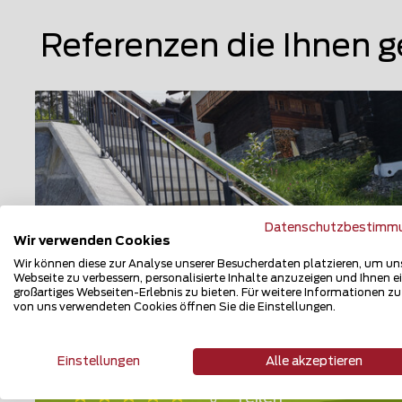
Referenzen die Ihnen g
Datenschutzbestimm
Wir verwenden Cookies
Wir können diese zur Analyse unserer Besucherdaten platzieren, um un
Webseite zu verbessern, personalisierte Inhalte anzuzeigen und Ihnen e
großartiges Webseiten-Erlebnis zu bieten. Für weitere Informationen z
von uns verwendeten Cookies öffnen Sie die Einstellungen.
Geländer und Handläufe
3947 Ergisch
Einstellungen
Alle akzeptieren
Teilen