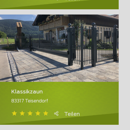
Klassikzaun
83317 Teisendorf
Teilen