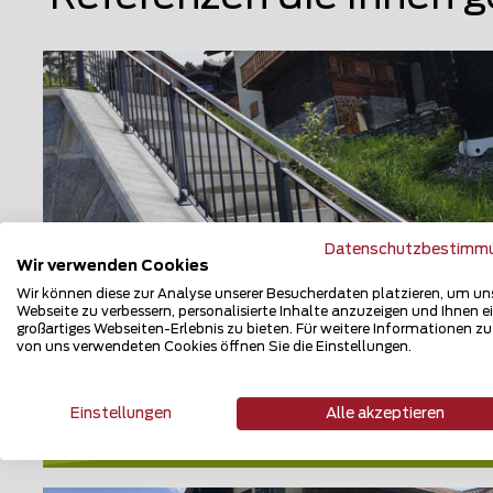
Datenschutzbestimm
Wir verwenden Cookies
Wir können diese zur Analyse unserer Besucherdaten platzieren, um un
Webseite zu verbessern, personalisierte Inhalte anzuzeigen und Ihnen e
großartiges Webseiten-Erlebnis zu bieten. Für weitere Informationen z
Geländer und Handläufe
von uns verwendeten Cookies öffnen Sie die Einstellungen.
3947 Ergisch
Einstellungen
Alle akzeptieren
Teilen