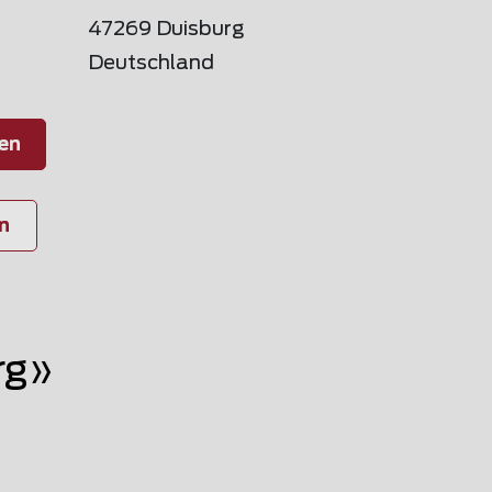
47269 Duisburg
Deutschland
en
n
rg»