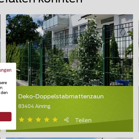
ungen
sere
in
u den
Deko-Doppelstabmattenzaun
83404 Ainring
Teilen