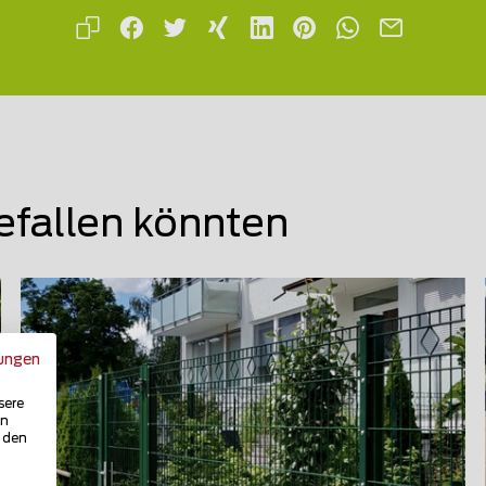
efallen könnten
ungen
sere
in
u den