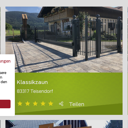
ungen
sere
in
Klassikzaun
u den
83317 Teisendorf
Teilen