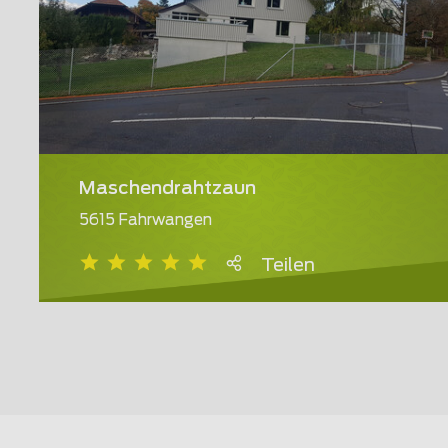
Maschendrahtzaun
5615 Fahrwangen
Teilen