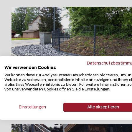
Datenschutzbestimm
Wir verwenden Cookies
Wir können diese zur Analyse unserer Besucherdaten platzieren, um un
Webseite zu verbessern, personalisierte Inhalte anzuzeigen und Ihnen e
Doppelstabmattenzaun
großartiges Webseiten-Erlebnis zu bieten. Für weitere Informationen z
von uns verwendeten Cookies öffnen Sie die Einstellungen.
9470 Werdenberg
Einstellungen
Alle akzeptieren
Teilen